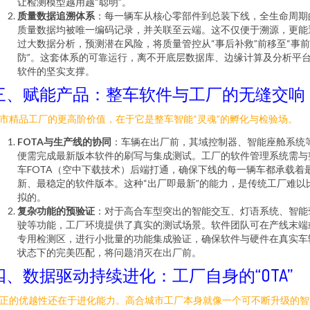
让检测模型越用越“聪明”。
质量数据追溯体系
：每一辆车从核心零部件到总装下线，全生命周期
质量数据均被唯一编码记录，并关联至云端。这不仅便于溯源，更能
过大数据分析，预测潜在风险，将质量管控从“事后补救”前移至“事
防”。这套体系的可靠运行，离不开底层数据库、边缘计算及分析平
软件的坚实支撑。
三、赋能产品：整车软件与工厂的无缝交响
市精品工厂的更高阶价值，在于它是整车智能“灵魂”的孵化与检验场。
FOTA与生产线的协同
：车辆在出厂前，其域控制器、智能座舱系统
便需完成最新版本软件的刷写与集成测试。工厂的软件管理系统需与
车FOTA（空中下载技术）后端打通，确保下线的每一辆车都承载着
新、最稳定的软件版本。这种“出厂即最新”的能力，是传统工厂难以
拟的。
复杂功能的预验证
：对于高合车型突出的智能交互、灯语系统、智能
驶等功能，工厂环境提供了真实的测试场景。软件团队可在产线末端
专用检测区，进行小批量的功能集成验证，确保软件与硬件在真实车
状态下的完美匹配，将问题消灭在出厂前。
四、数据驱动持续进化：工厂自身的“OTA”
正的优越性还在于进化能力。高合城市工厂本身就像一个可不断升级的智