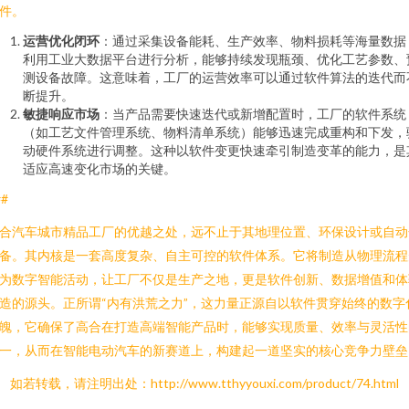
件。
运营优化闭环
：通过采集设备能耗、生产效率、物料损耗等海量数据
利用工业大数据平台进行分析，能够持续发现瓶颈、优化工艺参数、
测设备故障。这意味着，工厂的运营效率可以通过软件算法的迭代而
断提升。
敏捷响应市场
：当产品需要快速迭代或新增配置时，工厂的软件系统
（如工艺文件管理系统、物料清单系统）能够迅速完成重构和下发，
动硬件系统进行调整。这种以软件变更快速牵引制造变革的能力，是
适应高速变化市场的关键。
##
合汽车城市精品工厂的优越之处，远不止于其地理位置、环保设计或自动
备。其内核是一套高度复杂、自主可控的软件体系。它将制造从物理流程
为数字智能活动，让工厂不仅是生产之地，更是软件创新、数据增值和体
造的源头。正所谓“内有洪荒之力”，这力量正源自以软件贯穿始终的数字
魄，它确保了高合在打造高端智能产品时，能够实现质量、效率与灵活性
一，从而在智能电动汽车的新赛道上，构建起一道坚实的核心竞争力壁垒
如若转载，请注明出处：http://www.tthyyouxi.com/product/74.html