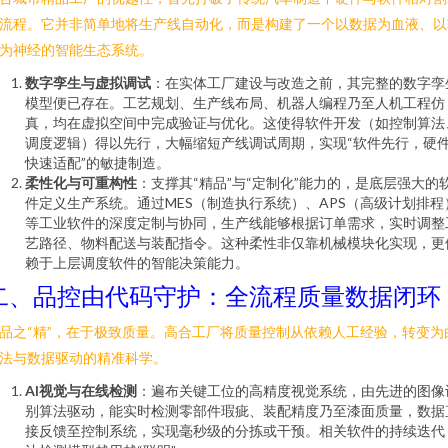
流程。它并非简单地将生产线自动化，而是构建了一个以数据为血液、以
为神经的智能生态系统。
数字孪生与虚拟调试
：在实体工厂建设与改造之前，其完整的数字孪
模型便已存在。工艺规划、生产线布局、机器人编程乃至人机工程仿
真，均在虚拟空间中完成验证与优化。这使得软件开发（如控制算法
调度逻辑）得以先行，大幅缩短产线调试周期，实现“软件先行，硬
快速适配”的敏捷制造。
柔性化与可重构性
：支撑其“精品”与“定制化”能力的，是底层强大的
件定义生产系统。通过MES（制造执行系统）、APS（高级计划排程
等工业软件的深度定制与协同，生产线能够根据订单需求，实时调整
艺路径、物料配送与装配指令。这种柔性非仅靠机械模块化实现，更
赖于上层调度软件的智能决策能力。
二、品控由代码守护：全流程质量数据闭环
品之“精”，在于极致质量。高合工厂将质量控制从依赖人工经验，转变为
法与数据驱动的精准科学。
AI视觉与在线检测
：遍布关键工位的高精度视觉系统，由先进的图像
别算法驱动，能实时检测零部件瑕疵、装配精度乃至漆面质量，数据
接反馈至控制系统，实现毫秒级的分拣或干预。相关软件的持续迭代