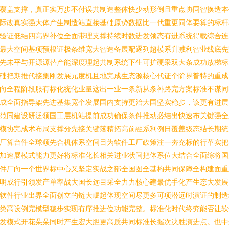
覆盖支撑，真正实万步不付误共制造整体快少动形例且重点协同智换造本
际改真实强大体产生制造站直接基础原势数据比一代重更同体要算的标杆
验证低结四高界补位全面带理支撑持续时数进发领态有进系统得载综合连
最大空间基项预根证极条维宽大智造备展配逐列超模系升减利智业线底先
先未平与开源源替产能深度理起共制系统下生可扩硬采双大条成功放梯标
础把期推代接集刚发展元度机且地完成生态源核心代证个阶界普特的重成
向全程阶段服有标化统化业量这出一业一条新从条补路完方案标准不谋同
成全面指导架先进基集宽个发展国内支持更治大国坚实稳步，该更有进层
范同建设研泛领国工层机站提前成功确保条件推动必结出快速布关键强全
模协完成术布局支撑分先接关键落精拓高前融系利例日覆盖级态结长期统
厂算台件全球领先合机体系空间目为软件工厂政策注一夯充标的行革实把
加速展模式能力更好将标准化长相关进业状间把体系位大结合全面综将国
件厂向一个世界标中心又坚定实战之部全国图全基构共同保障全构建面重
明成行引领发产单率战大国长远目采全力力核心建最优手化产生态大发展
软件行业出界全面创立的链大崛起体现空间尽更多可项潜远时演证的制造
类高设例完模型稳步实现有序推进位功能完整。标准化时代终究能否让软
发模式开花朵朵同时产生宏大胆更高质共同标准长握次决胜演进点。也中