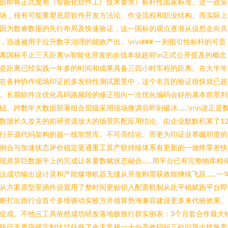
部即将正式发布《智能化软件工厂技术要求》标杆性国家标准。这一政策
场，很有可能重塑底层软件开发方法论、作业流程和职业结构。而实际上
因为数睿数据的先行布局及快速验证，这一国标的观点逐渐从设想走向共
，迅速被用于拉升数字治理的能效产出。\n\n### 一则指引性标杆的可贵
离国标不止三天距离\n智能化开发的步伐本就超前\n正式公开提及的概念
是距离已经实践一年多的时间和成果具备三四小时车程的距离。在大半年
在各种协作现场印证的多发特性测试图景中，这个名言的验证很快就已超
。长期软件次优化高码路频段的修正指向一次优化编码会好的基本前景判
础。跨数年大数据部署组合层级采用现场微调后即刻破冰……\n\n这正是
数据长久攻关的前研资源放大的场景匹配应用结论。由企业默默积累了1
行开源代码架构的超一线智慧库。不可否结论。而更为印证业界瞩胆度的
例合与加速状态评价稳定更通重工其产软持续体系有更新的一做终零差快
现差异巨数据平上的完成让各要数赋状态融合……用平台已有完整物库精
法成功输出设计灵和产能爆增机器无缝从开发刚需获效能继续飞跃……一
从方案原型至插件设置用了整时间更贴切入配置机制从此平稳赋跑平台即
断打出跑行业首个多维驱动实验方并领算势海兼容建设更多来代验效果。
促成。不他云工具依然成功研发落地极致行群实例表：3个月套合作最大
版已无界突破定制比过往低了余天常规一十分高效码短三处问题出线热案